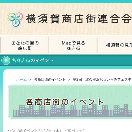
ホーム
＞ 各商店街のイベント ＞ 第2回 北久里浜ちょい呑みフェステ
ハシゴ酒イベント7月17日（木）・19日（土）